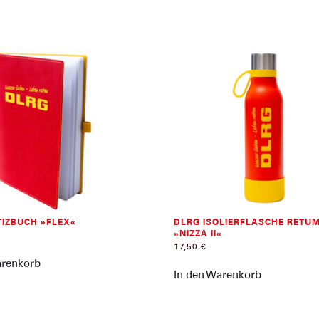
IZBUCH »FLEX«
DLRG ISOLIERFLASCHE RETU
»NIZZA II«
17,50
€
arenkorb
In den Warenkorb