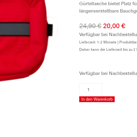
Gürteltasche bietet Platz 
längenverstellbare Bauchgu
Ursprüngli
Akt
24,90
€
20,00
€
Verfügbar bei Nachbestell
Preis
Pre
Lieferzeit: 1-2 Monate | Produkt
war:
ist:
Daher kann die Lieferzeit bis zu 
24,90 €
20,0
Verfügbar bei Nachbestell
DLRG
Gürteltasche
In den Warenkorb
VAUDE
Menge