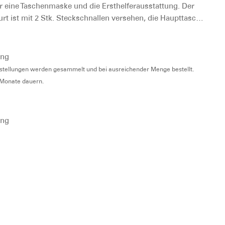
für eine Taschenmaske und die Ersthelferausstattung. Der
rt ist mit 2 Stk. Steckschnallen versehen, die Haupttasc…
cher
ueller
ung
is
bestellungen werden gesammelt und bei ausreichender Menge bestellt.
2 Monate dauern.
0 €.
ung