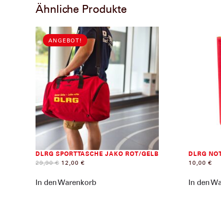
Ähnliche Produkte
ANGEBOT!
DLRG SPORTTASCHE JAKO ROT/GELB
DLRG NOT
URSPRÜNGLICHER
AKTUELLER
29,90
€
12,00
€
10,00
€
PREIS
PREIS
WAR:
IST:
In den Warenkorb
In den W
29,90 €
12,00 €.