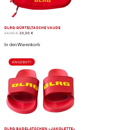
DLRG GÜRTELTASCHE VAUDE
URSPRÜNGLICHER
AKTUELLER
24,90
€
20,00
€
PREIS
PREIS
WAR:
IST:
In den Warenkorb
24,90 €
20,00 €.
ANGEBOT!
DLRG BADELATSCHEN »JAKOLETTE«