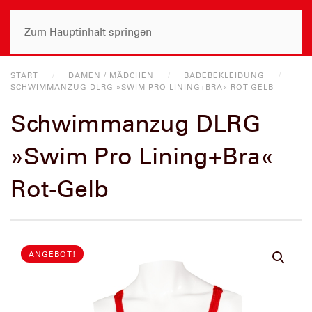
Zum Hauptinhalt springen
START
DAMEN / MÄDCHEN
BADEBEKLEIDUNG
SCHWIMMANZUG DLRG »SWIM PRO LINING+BRA« ROT-GELB
Schwimmanzug DLRG
»Swim Pro Lining+Bra«
Rot-Gelb
ANGEBOT!