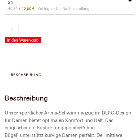
34
Ursprünglicher
Aktueller
40,50
€
12,00
€
Verfügbar bei Nachbestellung
Preis
Preis
war:
ist:
40,50 €
12,00 €.
Schwimmanzug
DLRG
In den Warenkorb
»Swim
Pro
Lining+Bra«
Rot-
Gelb
BESCHREIBUNG
Menge
Beschreibung
Unser sportlicher Arena-Schwimmanzug im DLRG-Design
für Damen bietet optimalen Komfort und Halt. Das
eingearbeitete Bustier (ungepolstert/ohne
Bügel) unterstützt kurvige Damen perfekt. Der mittlere