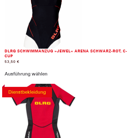
DLRG SCHWIMMANZUG »JEWEL« ARENA SCHWARZ-ROT, C-
CUP
53,50
€
Dieses
Ausführung wählen
Produkt
weist
mehrere
Dienstbekleidung
Varianten
auf.
Die
Optionen
können
auf