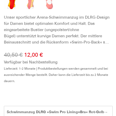
Unser sportlicher Arena-Schwimmanzug im DLRG-Design
für Damen bietet optimalen Komfort und Halt. Das
eingearbeitete Bustier (ungepolstert/ohne
Bügel) unterstützt kurvige Damen perfekt. Der mittlere
Beinausschnitt und die Rückenform »Swim-Pro-Back« s…
Ursprünglicher
Aktueller
40,50
€
12,00
€
Verfügbar bei Nachbestellung
Preis
Preis
Lieferzeit: 1-2 Monate | Produktbestellungen werden gesammelt und bei
war:
ist:
ausreichender Menge bestellt. Daher kann die Lieferzeit bis zu 2 Monate
40,50 €
12,00 €.
dauern.
Schwimmanzug DLRG »Swim Pro Lining+Bra« Rot-Gelb –