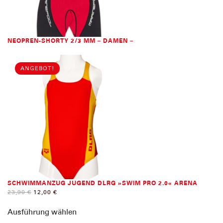
der
Produktseite
gewählt
werden
NEOPREN-SHORTY 2/3 MM – DAMEN –
ANGEBOT!
SCHWIMMANZUG JUGEND DLRG »SWIM PRO 2.0« ARENA
URSPRÜNGLICHER
AKTUELLER
23,90
€
12,00
€
PREIS
PREIS
Dieses
WAR:
IST:
Ausführung wählen
Produkt
23,90 €
12,00 €.