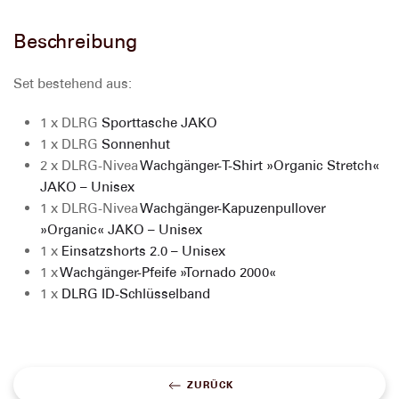
Beschreibung
Set bestehend aus:
1 x DLRG
Sporttasche JAKO
1 x DLRG
Sonnenhut
2 x DLRG-Nivea
Wachgänger-T-Shirt »Organic Stretch«
JAKO – Unisex
1 x DLRG-Nivea
Wachgänger-Kapuzenpullover
»Organic« JAKO – Unisex
1 x
Einsatzshorts 2.0 – Unisex
1 x
Wachgänger-Pfeife »Tornado 2000«
1 x
DLRG ID-Schlüsselband
ZURÜCK